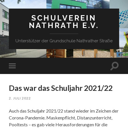
SCHULVEREIN
NATHRATH E.V.
Unterstützer der Grundschule Nathrather Straße
Suchfe
Mobile-
ein-/a
Menü
ein-/ausblenden
Das war das Schuljahr 2021/22
2. JULI 2022
Auch das Schuljahr 2021/22 stand wieder im Zeichen der
Corona-Pandemie. Maskenpflicht, Distanzunterricht,
Pooltests – es gab viele Herausforderungen für die