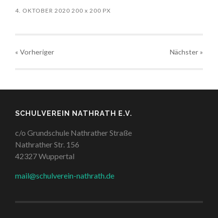
4. OKTOBER 2020
200
x
200 PX
« Vorheriger
Nächster
»
SCHULVEREIN NATHRATH E.V.
c/o Grundschule Nathrather Straße
Nathrather Str. 156
42327 Wuppertal
mail@schulverein-nathrath.de