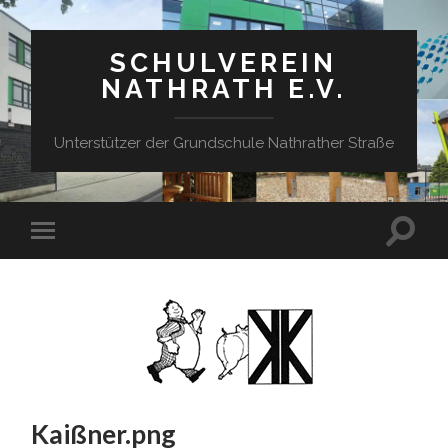
SCHULVEREIN
NATHRATH E.V.
Unterstützer der Grundschule Nathrather Straße
Suchfe
Mobile-
ein-/a
Menü
ein-/ausblenden
Kaißner.png