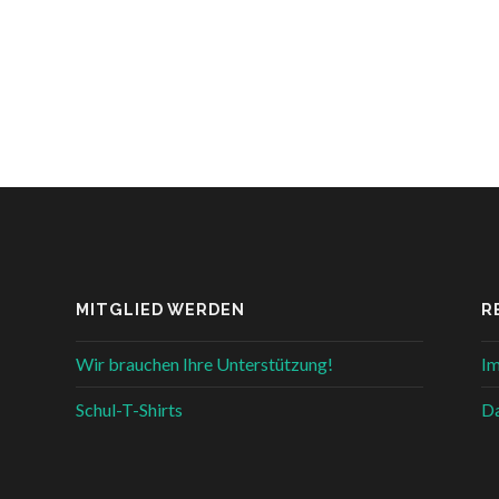
MITGLIED WERDEN
R
Wir brauchen Ihre Unterstützung!
I
Schul-T-Shirts
Da