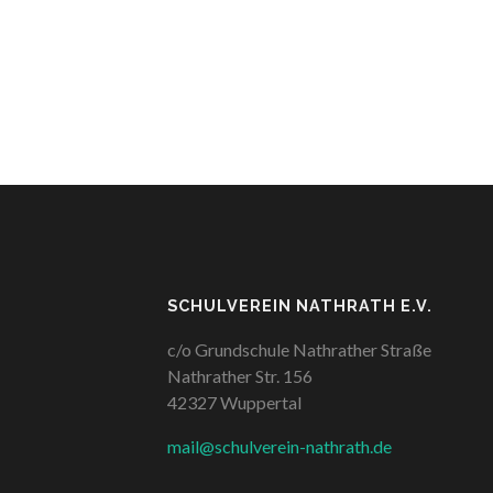
SCHULVEREIN NATHRATH E.V.
c/o Grundschule Nathrather Straße
Nathrather Str. 156
42327 Wuppertal
mail@schulverein-nathrath.de