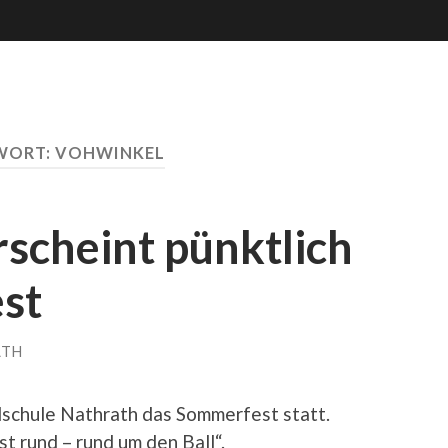
WORT:
VOHWINKEL
scheint pünktlich
st
ATH
dschule Nathrath das Sommerfest statt.
t rund – rund um den Ball“.