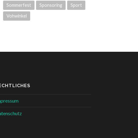
Sommerfest
Sponsoring
Sport
Vohwinkel
ECHTLICHES
mpressum
tenschutz