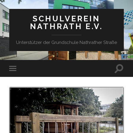
SCHULVEREIN
NATHRATH E.V.
Unterstützer der Grundschule Nathrather Straße
Suchfe
Mobile-
ein-/a
Menü
ein-/ausblenden