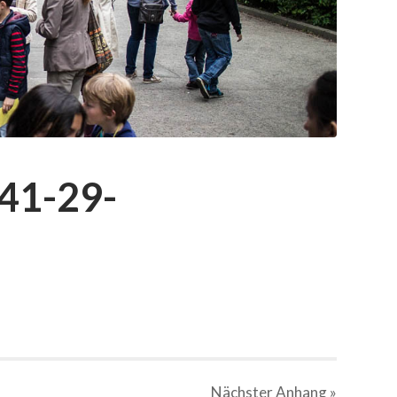
41-29-
Nächster
Anhang
»