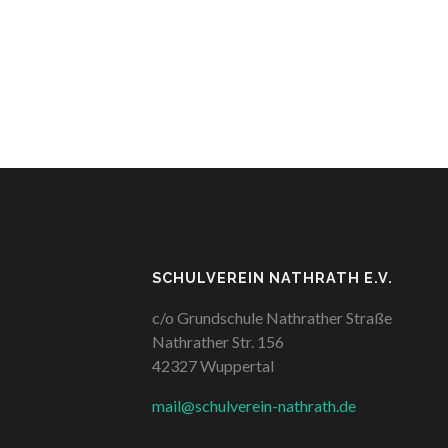
SCHULVEREIN NATHRATH E.V.
c/o Grundschule Nathrather Straße
Nathrather Str. 156
42327 Wuppertal
mail@schulverein-nathrath.de