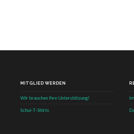
MITGLIED WERDEN
R
Wir brauchen Ihre Unterstützung!
I
Schul-T-Shirts
Da