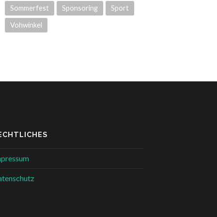
Sommerfest
Sponsoring
Sport
Vohwinkel
ECHTLICHES
mpressum
tenschutz