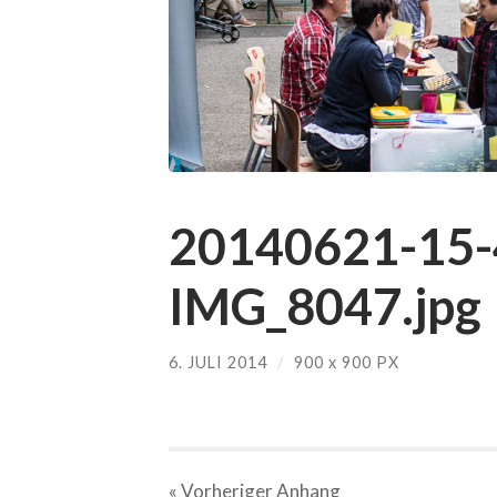
20140621-15-
IMG_8047.jpg
6. JULI 2014
/
900
x
900 PX
« Vorheriger
Anhang