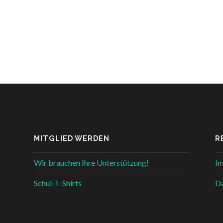
MITGLIED WERDEN
R
Wir brauchen Ihre Unterstützung!
I
Schul-T-Shirts
Da