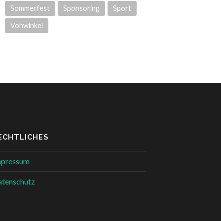
Sommerfest
Sponsoring
Sport
Vohwinkel
ECHTLICHES
mpressum
tenschutz