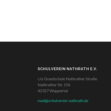
SCHULVEREIN NATHRATH E.V.
c/o Grundschule Nathrather Straße
Nathrather Str. 156
42327 Wuppertal
mail@schulverein-nathrath.de