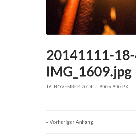
20141111-18-
IMG_1609.jpg
16. NOVEMBER 2014
/
900
x
900 PX
« Vorheriger
Anhang