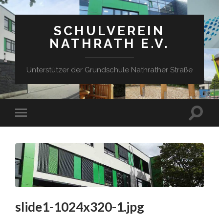
SCHULVEREIN
NATHRATH E.V.
Unterstützer der Grundschule Nathrather Straße
Suchfe
Mobile-
ein-/a
Menü
ein-/ausblenden
slide1-1024x320-1.jpg