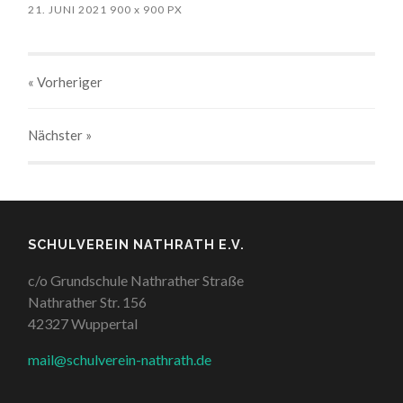
21. JUNI 2021
900
x
900 PX
« Vorheriger
Nächster
»
SCHULVEREIN NATHRATH E.V.
c/o Grundschule Nathrather Straße
Nathrather Str. 156
42327 Wuppertal
mail@schulverein-nathrath.de