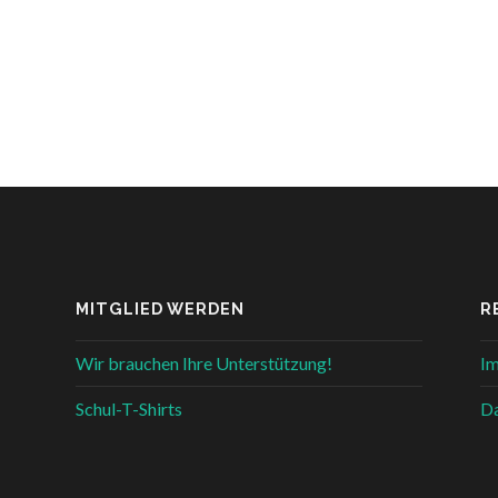
MITGLIED WERDEN
R
Wir brauchen Ihre Unterstützung!
I
Schul-T-Shirts
Da