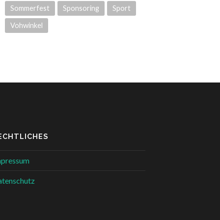
Sommerfest
Sponsoring
Sport
Vohwinkel
ECHTLICHES
mpressum
tenschutz