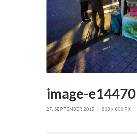
image-e14470
27. SEPTEMBER 2015
/
800
x
800 PX