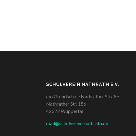
SCHULVEREIN NATHRATH E.V.
c/o Grundschule Nathrather Straße
Nathrather Str. 156
42327 Wuppertal
mail@schulverein-nathrath.de