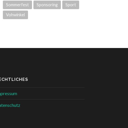
Sommerfest
Sponsoring
Sport
Vohwinkel
ECHTLICHES
mpressum
tenschutz