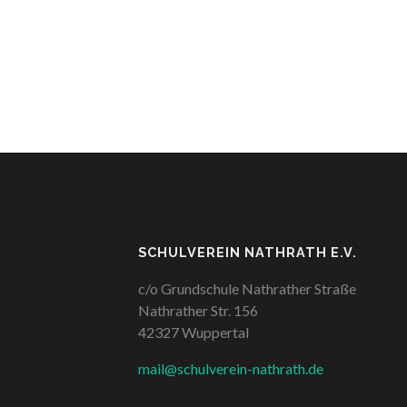
SCHULVEREIN NATHRATH E.V.
c/o Grundschule Nathrather Straße
Nathrather Str. 156
42327 Wuppertal
mail@schulverein-nathrath.de