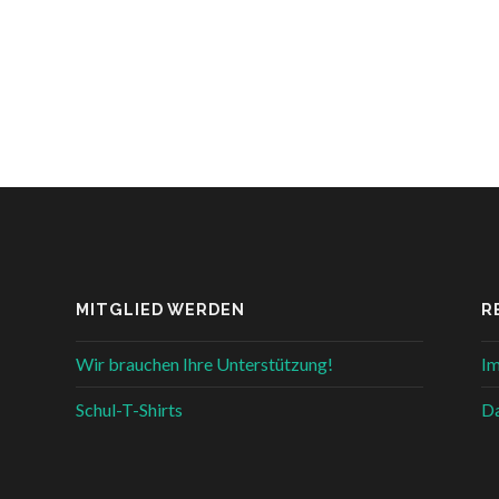
MITGLIED WERDEN
R
Wir brauchen Ihre Unterstützung!
I
Schul-T-Shirts
Da